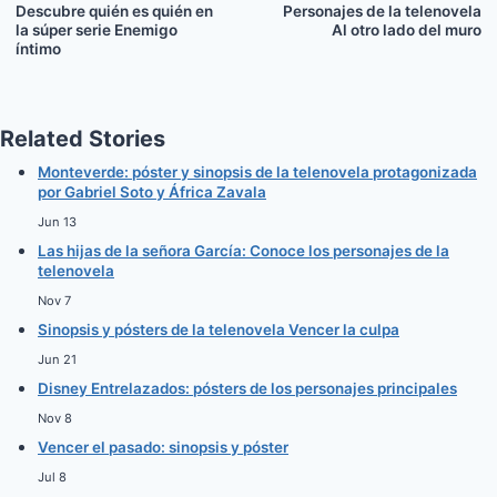
n
n
n
n
Descubre quién es quién en
Personajes de la telenovela
la súper serie Enemigo
Al otro lado del muro
íntimo
Related Stories
Monteverde: póster y sinopsis de la telenovela protagonizada
por Gabriel Soto y África Zavala
Jun 13
Las hijas de la señora García: Conoce los personajes de la
telenovela
Nov 7
Sinopsis y pósters de la telenovela Vencer la culpa
Jun 21
Disney Entrelazados: pósters de los personajes principales
Nov 8
Vencer el pasado: sinopsis y póster
Jul 8