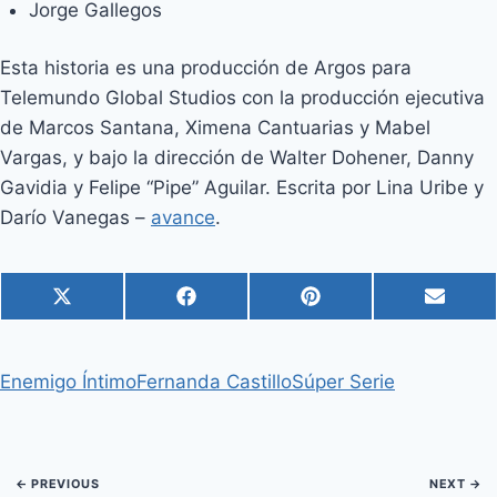
Jorge Gallegos
Esta historia es una producción de Argos para
Telemundo Global Studios con la producción ejecutiva
de Marcos Santana, Ximena Cantuarias y Mabel
Vargas, y bajo la dirección de Walter Dohener, Danny
Gavidia y Felipe “Pipe” Aguilar. Escrita por Lina Uribe y
Darío Vanegas –
avance
.
C
C
C
C
X
F
P
E
o
o
o
o
(
a
i
m
m
m
m
m
T
c
n
a
p
p
p
p
w
e
t
i
Enemigo Íntimo
Fernanda Castillo
Súper Serie
a
a
a
a
i
b
e
l
r
r
r
r
t
o
r
t
t
t
t
t
o
e
i
i
i
i
e
k
s
r
r
r
r
r
t
e
e
e
e
)
← PREVIOUS
NEXT →