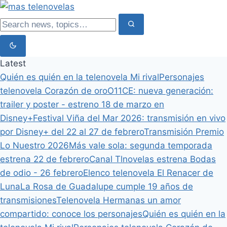
Latest
Quién es quién en la telenovela Mi rival
Personajes
telenovela Corazón de oro
O11CE: nueva generación:
trailer y poster - estreno 18 de marzo en
Disney+
Festival Viña del Mar 2026: transmisión en vivo
por Disney+ del 22 al 27 de febrero
Transmisión Premio
Lo Nuestro 2026
Más vale sola: segunda temporada
estrena 22 de febrero
Canal Tlnovelas estrena Bodas
de odio - 26 febrero
Elenco telenovela El Renacer de
Luna
La Rosa de Guadalupe cumple 19 años de
transmisiones
Telenovela Hermanas un amor
compartido: conoce los personajes
Quién es quién en la