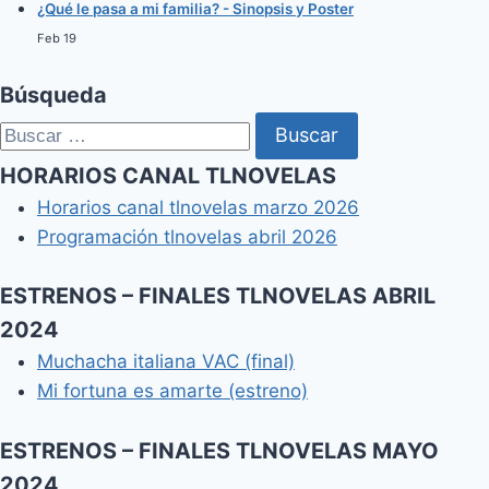
¿Qué le pasa a mi familia? - Sinopsis y Poster
Feb 19
Búsqueda
Buscar:
HORARIOS CANAL TLNOVELAS
Horarios canal tlnovelas marzo 2026
Programación tlnovelas abril 2026
ESTRENOS – FINALES TLNOVELAS ABRIL
2024
Muchacha italiana VAC (final)
Mi fortuna es amarte (estreno)
ESTRENOS – FINALES TLNOVELAS MAYO
2024