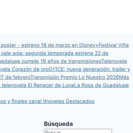
y poster - estreno 18 de marzo en Disney+
Festival Viña
vale sola: segunda temporada estrena 22 de
adalupe cumple 19 años de transmisiones
Telenovela
ovela Corazón de oro
O11CE: nueva generación: trailer y
27 de febrero
Transmisión Premio Lo Nuestro 2026
Más
 telenovela El Renacer de Luna
La Rosa de Guadalupe
s y finales canal tlnovelas
Destacados
Búsqueda
Buscar: