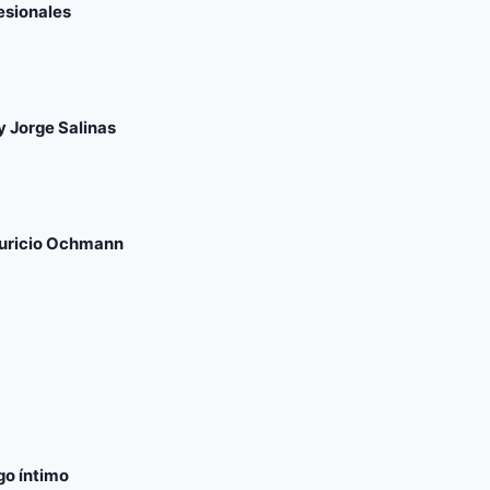
esionales
y Jorge Salinas
auricio Ochmann
go íntimo