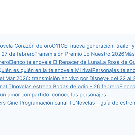
novela Corazón de oro
O11CE: nueva generación: trailer 
 27 de febrero
Transmisión Premio Lo Nuestro 2026
Más 
rero
Elenco telenovela El Renacer de Luna
La Rosa de Gu
uién es quién en la telenovela Mi rival
Personajes telen
del Mar 2026: transmisión en vivo por Disney+ del 22 al 
nal Tlnovelas estrena Bodas de odio - 26 febrero
Elenco
un amor compartido: conoce los personajes
ers
Cine
Programación canal TLNovelas - guía de estreno