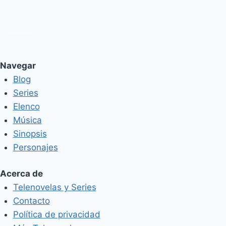
Preguntas y respuestas sobre telenovelas, elencos, avances, estrenos, pro
RSS Feed
Navegar
Blog
Series
Elenco
Música
Sinopsis
Personajes
Acerca de
Telenovelas y Series
Contacto
Política de privacidad