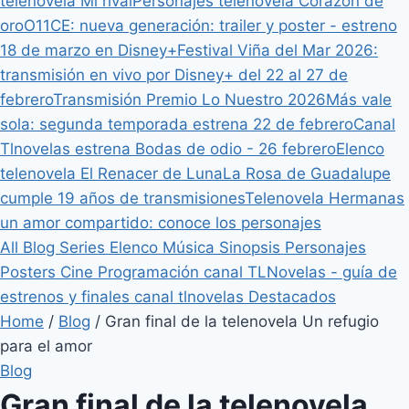
telenovela Mi rival
Personajes telenovela Corazón de
oro
O11CE: nueva generación: trailer y poster - estreno
18 de marzo en Disney+
Festival Viña del Mar 2026:
transmisión en vivo por Disney+ del 22 al 27 de
febrero
Transmisión Premio Lo Nuestro 2026
Más vale
sola: segunda temporada estrena 22 de febrero
Canal
Tlnovelas estrena Bodas de odio - 26 febrero
Elenco
telenovela El Renacer de Luna
La Rosa de Guadalupe
cumple 19 años de transmisiones
Telenovela Hermanas
un amor compartido: conoce los personajes
All
Blog
Series
Elenco
Música
Sinopsis
Personajes
Posters
Cine
Programación canal TLNovelas - guía de
estrenos y finales canal tlnovelas
Destacados
Home
/
Blog
/
Gran final de la telenovela Un refugio
para el amor
Blog
Gran final de la telenovela