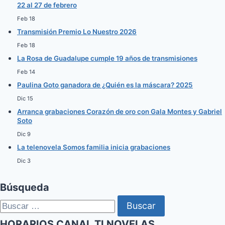
22 al 27 de febrero
Feb 18
Transmisión Premio Lo Nuestro 2026
Feb 18
La Rosa de Guadalupe cumple 19 años de transmisiones
Feb 14
Paulina Goto ganadora de ¿Quién es la máscara? 2025
Dic 15
Arranca grabaciones Corazón de oro con Gala Montes y Gabriel
Soto
Dic 9
La telenovela Somos familia inicia grabaciones
Dic 3
Búsqueda
Buscar:
HORARIOS CANAL TLNOVELAS