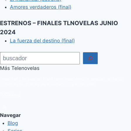
Amores verdaderos (final)
ESTRENOS – FINALES TLNOVELAS JUNIO
2024
La fuerza del destino (final)
Buscar
Más Telenovelas
Preguntas y respuestas sobre telenovelas, elencos, avances, estrenos,
protagonistas, noticias de espectáculos, y mucho más.
RSS Feed
Navegar
Blog
Series