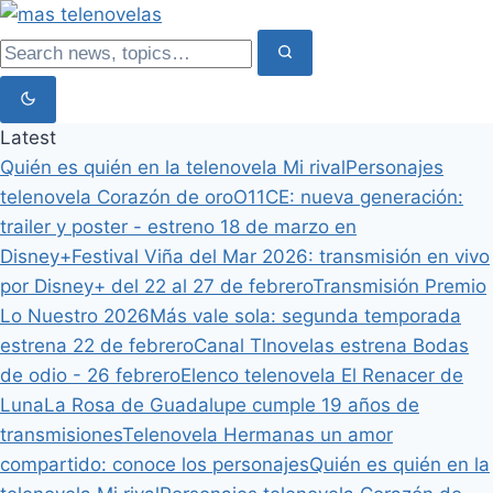
Latest
Quién es quién en la telenovela Mi rival
Personajes
telenovela Corazón de oro
O11CE: nueva generación:
trailer y poster - estreno 18 de marzo en
Disney+
Festival Viña del Mar 2026: transmisión en vivo
por Disney+ del 22 al 27 de febrero
Transmisión Premio
Lo Nuestro 2026
Más vale sola: segunda temporada
estrena 22 de febrero
Canal Tlnovelas estrena Bodas
de odio - 26 febrero
Elenco telenovela El Renacer de
Luna
La Rosa de Guadalupe cumple 19 años de
transmisiones
Telenovela Hermanas un amor
compartido: conoce los personajes
Quién es quién en la