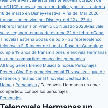
telenovela Mi rival
Personajes telenovela Corazón de
oro
O11CE: nueva generación: trailer y poster - estreno
18 de marzo en Disney+
Festival Viña del Mar 2026:
transmisión en vivo por Disney+ del 22 al 27 de
febrero
Transmisión Premio Lo Nuestro 2026
Más vale
sola: segunda temporada estrena 22 de febrero
Canal
Tlnovelas estrena Bodas de odio - 26 febrero
Elenco
telenovela El Renacer de Luna
La Rosa de Guadalupe
cumple 19 años de transmisiones
Telenovela Hermanas
un amor compartido: conoce los personajes
All
Blog
Series
Elenco
Música
Sinopsis
Personajes
Posters
Cine
Programación canal TLNovelas - guía de
estrenos y finales canal tlnovelas
Destacados
Home
/
Personajes
/
Telenovela Hermanas un amor
compartido: conoce los personajes
Personajes
Telenovela Hermanas un