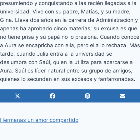
presumiendo y conquistando a las recién llegadas a la
universidad. Vive con su padre, Matías, y su madre,
Gina. Lleva dos años en la carrera de Administración y
apenas ha aprobado cinco materias; su excusa es que
no tiene prisa y su papá no lo presiona. Cuando conoce
a Aura se encapricha con ella, pero ella lo rechaza. Más
tarde, cuando Julia entra a la universidad se
deslumbra con Saúl, quien la utiliza para acercarse a
Aura. Saúl es líder natural entre su grupo de amigos,
quienes lo secundan en sus excesos y fanfarronadas.
C
C
C
C
X
F
P
E
o
o
o
o
(
a
i
m
m
m
m
m
T
c
n
a
p
p
p
p
w
e
t
i
Hermanas un amor compartido
a
a
a
a
i
b
e
l
r
r
r
r
t
o
r
t
t
t
t
t
o
e
i
i
i
i
e
k
s