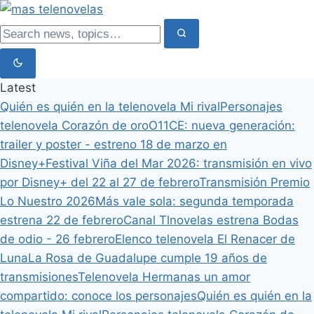
Latest
Quién es quién en la telenovela Mi rival
Personajes
telenovela Corazón de oro
O11CE: nueva generación:
trailer y poster - estreno 18 de marzo en
Disney+
Festival Viña del Mar 2026: transmisión en vivo
por Disney+ del 22 al 27 de febrero
Transmisión Premio
Lo Nuestro 2026
Más vale sola: segunda temporada
estrena 22 de febrero
Canal Tlnovelas estrena Bodas
de odio - 26 febrero
Elenco telenovela El Renacer de
Luna
La Rosa de Guadalupe cumple 19 años de
transmisiones
Telenovela Hermanas un amor
compartido: conoce los personajes
Quién es quién en la