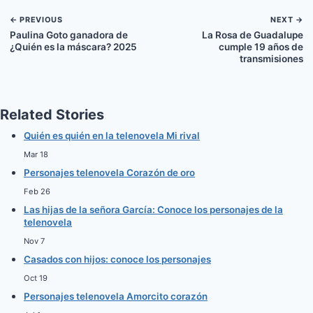
r
r
r
r
r
t
e
e
e
e
)
← PREVIOUS
NEXT →
n
n
n
n
Paulina Goto ganadora de
La Rosa de Guadalupe
¿Quién es la máscara? 2025
cumple 19 años de
transmisiones
Related Stories
Quién es quién en la telenovela Mi rival
Mar 18
Personajes telenovela Corazón de oro
Feb 26
Las hijas de la señora García: Conoce los personajes de la
telenovela
Nov 7
Casados con hijos: conoce los personajes
Oct 19
Personajes telenovela Amorcito corazón