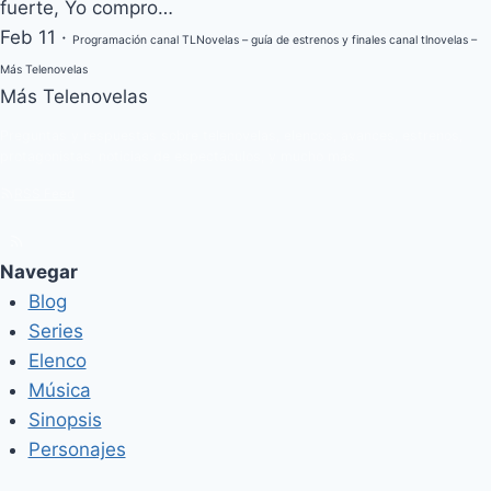
fuerte, Yo compro…
Feb 11
·
Programación canal TLNovelas – guía de estrenos y finales canal tlnovelas –
Más Telenovelas
Más Telenovelas
Preguntas y respuestas sobre telenovelas, elencos, avances, estrenos,
protagonistas, noticias de espectáculos, y mucho más.
RSS Feed
Navegar
Blog
Series
Elenco
Música
Sinopsis
Personajes