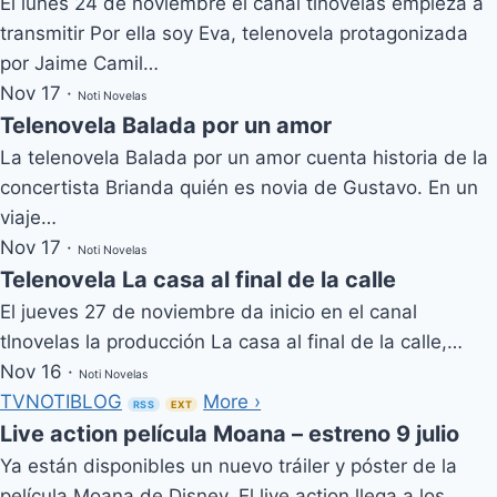
El lunes 24 de noviembre el canal tlnovelas empieza a
transmitir Por ella soy Eva, telenovela protagonizada
por Jaime Camil…
Nov 17
·
Noti Novelas
Telenovela Balada por un amor
La telenovela Balada por un amor cuenta historia de la
concertista Brianda quién es novia de Gustavo. En un
viaje…
Nov 17
·
Noti Novelas
Telenovela La casa al final de la calle
El jueves 27 de noviembre da inicio en el canal
tlnovelas la producción La casa al final de la calle,…
Nov 16
·
Noti Novelas
TVNOTIBLOG
More ›
RSS
EXT
Live action película Moana – estreno 9 julio
Ya están disponibles un nuevo tráiler y póster de la
película Moana de Disney. El live action llega a los…