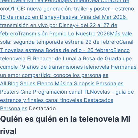
telenovela Mi rival
Personajes telenovela Corazón de
oro
O11CE: nueva generación: trailer y poster - estreno
18 de marzo en Disney+
Festival Viña del Mar 2026:
transmisión en vivo por Disney+ del 22 al 27 de
febrero
Transmisión Premio Lo Nuestro 2026
Más vale
sola: segunda temporada estrena 22 de febrero
Canal
Tlnovelas estrena Bodas de odio - 26 febrero
Elenco
telenovela El Renacer de Luna
La Rosa de Guadalupe
cumple 19 años de transmisiones
Telenovela Hermanas
un amor compartido: conoce los personajes
All
Blog
Series
Elenco
Música
Sinopsis
Personajes
Posters
Cine
Programación canal TLNovelas - guía de
estrenos y finales canal tlnovelas
Destacados
Personajes
Destacado
Quién es quién en la telenovela Mi
rival