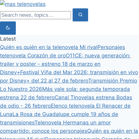
Latest
Quién es quién en la telenovela Mi rival
Personajes
telenovela Corazón de oro
O11CE: nueva generación:
trailer y poster - estreno 18 de marzo en
Disney+
Festival Viña del Mar 2026: transmisión en vivo
por Disney+ del 22 al 27 de febrero
Transmisión Premio
Lo Nuestro 2026
Más vale sola: segunda temporada
estrena 22 de febrero
Canal Tlnovelas estrena Bodas
de odio - 26 febrero
Elenco telenovela El Renacer de
Luna
La Rosa de Guadalupe cumple 19 años de
transmisiones
Telenovela Hermanas un amor
compartido: conoce los personajes
Quién es quién en la