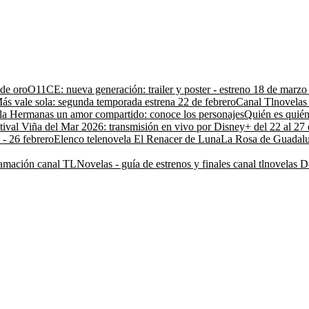
 de oro
O11CE: nueva generación: trailer y poster - estreno 18 de marz
ás vale sola: segunda temporada estrena 22 de febrero
Canal Tlnovelas 
la Hermanas un amor compartido: conoce los personajes
Quién es quién
tival Viña del Mar 2026: transmisión en vivo por Disney+ del 22 al 27 
 - 26 febrero
Elenco telenovela El Renacer de Luna
La Rosa de Guadalu
amación canal TLNovelas - guía de estrenos y finales canal tlnovelas
D