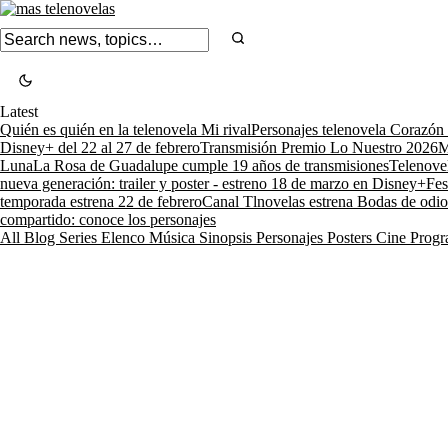
Latest
Quién es quién en la telenovela Mi rival
Personajes telenovela Corazón
Disney+ del 22 al 27 de febrero
Transmisión Premio Lo Nuestro 2026
M
Luna
La Rosa de Guadalupe cumple 19 años de transmisiones
Telenove
nueva generación: trailer y poster - estreno 18 de marzo en Disney+
Fes
temporada estrena 22 de febrero
Canal Tlnovelas estrena Bodas de odio
compartido: conoce los personajes
All
Blog
Series
Elenco
Música
Sinopsis
Personajes
Posters
Cine
Progr