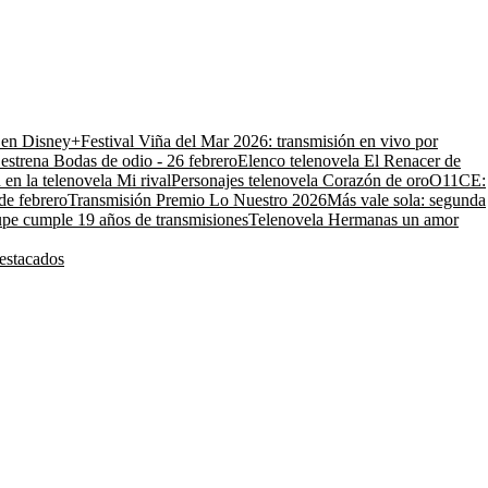
o en Disney+
Festival Viña del Mar 2026: transmisión en vivo por
estrena Bodas de odio - 26 febrero
Elenco telenovela El Renacer de
 en la telenovela Mi rival
Personajes telenovela Corazón de oro
O11CE:
de febrero
Transmisión Premio Lo Nuestro 2026
Más vale sola: segunda
pe cumple 19 años de transmisiones
Telenovela Hermanas un amor
estacados