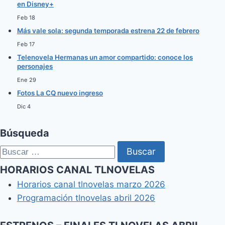
en Disney+
Feb 18
Más vale sola: segunda temporada estrena 22 de febrero
Feb 17
Telenovela Hermanas un amor compartido: conoce los
personajes
Ene 29
Fotos La CQ nuevo ingreso
Dic 4
Búsqueda
Buscar:
HORARIOS CANAL TLNOVELAS
Horarios canal tlnovelas marzo 2026
Programación tlnovelas abril 2026