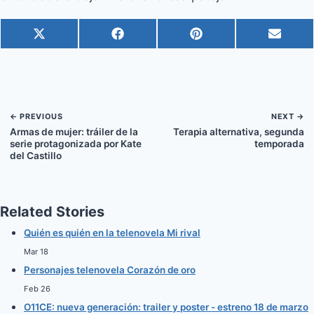
C
C
C
C
X
F
P
E
o
o
o
o
(
a
i
m
m
m
m
m
T
c
n
a
p
p
p
p
w
e
t
i
a
a
a
a
i
b
e
l
r
r
r
r
t
o
r
t
t
t
t
t
o
e
← PREVIOUS
NEXT →
i
i
i
i
e
k
s
Armas de mujer: tráiler de la
Terapia alternativa, segunda
r
r
r
r
r
t
serie protagonizada por Kate
temporada
e
e
e
e
)
del Castillo
n
n
n
n
Related Stories
Quién es quién en la telenovela Mi rival
Mar 18
Personajes telenovela Corazón de oro
Feb 26
O11CE: nueva generación: trailer y poster - estreno 18 de marzo