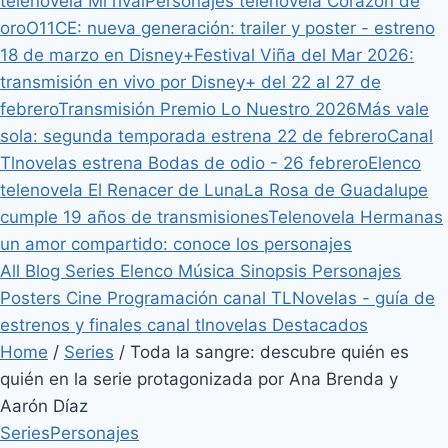
telenovela Mi rival
Personajes telenovela Corazón de
oro
O11CE: nueva generación: trailer y poster - estreno
18 de marzo en Disney+
Festival Viña del Mar 2026:
transmisión en vivo por Disney+ del 22 al 27 de
febrero
Transmisión Premio Lo Nuestro 2026
Más vale
sola: segunda temporada estrena 22 de febrero
Canal
Tlnovelas estrena Bodas de odio - 26 febrero
Elenco
telenovela El Renacer de Luna
La Rosa de Guadalupe
cumple 19 años de transmisiones
Telenovela Hermanas
un amor compartido: conoce los personajes
All
Blog
Series
Elenco
Música
Sinopsis
Personajes
Posters
Cine
Programación canal TLNovelas - guía de
estrenos y finales canal tlnovelas
Destacados
Home
/
Series
/
Toda la sangre: descubre quién es
quién en la serie protagonizada por Ana Brenda y
Aarón Díaz
Series
Personajes