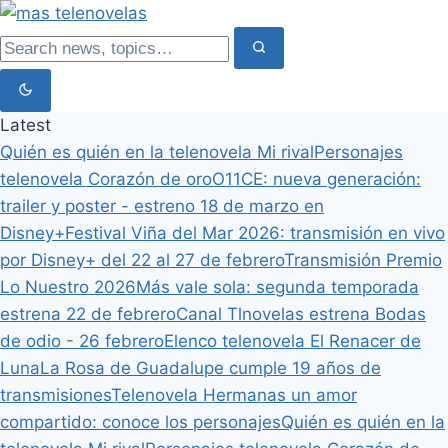
Latest
Quién es quién en la telenovela Mi rival
Personajes
telenovela Corazón de oro
O11CE: nueva generación:
trailer y poster - estreno 18 de marzo en
Disney+
Festival Viña del Mar 2026: transmisión en vivo
por Disney+ del 22 al 27 de febrero
Transmisión Premio
Lo Nuestro 2026
Más vale sola: segunda temporada
estrena 22 de febrero
Canal Tlnovelas estrena Bodas
de odio - 26 febrero
Elenco telenovela El Renacer de
Luna
La Rosa de Guadalupe cumple 19 años de
transmisiones
Telenovela Hermanas un amor
compartido: conoce los personajes
Quién es quién en la