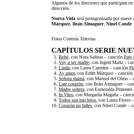
Algunos de los directores que participan en
dirección.
Nueva Vida
será protagonizada por nueve a
Márquez
,
Ileán Almaguer
,
Ninel Conde
.
Fotos Cortesía Televisa
CAPÍTULOS SERIE NUE
Bebé
, con Nora Salinas – canción
Paty
Voy a ser madre
, con Ingrid Martz – c
Linda
, con Laura Carmine – canción
Pl
Ay amor
, con Edith Márquez – canción
Señora mamá
, con Marisol del Olmo –
Late corazón
, con Ileán Almaguer – ca
Madre soltera
, con Esmeralda Pimentel
In Vitro
, con Margarita Magaña – canc
Todos son mis hijos
, con Laura Flores 
Corazón no falles
, con Ninel Conde – 
C
X (Twitter)
o
m