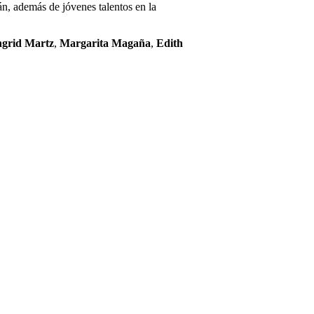
n, además de jóvenes talentos en la
ngrid Martz
,
Margarita Magaña
,
Edith
C
Email
o
m