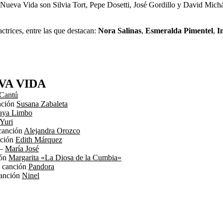
 Nueva Vida son Silvia Tort, Pepe Dosetti, José Gordillo y David Michá
ctrices, entre las que destacan:
Nora Salinas
,
Esmeralda Pimentel
,
I
VA VIDA
 Cantú
anción
Susana Zabaleta
aya Limbo
Yuri
 canción
Alejandra Orozco
nción
Edith Márquez
 –
María José
ión
Margarita «La Diosa de la Cumbia»
– canción
Pandora
canción
Ninel
C
C
Facebook
Pinterest
o
o
m
m