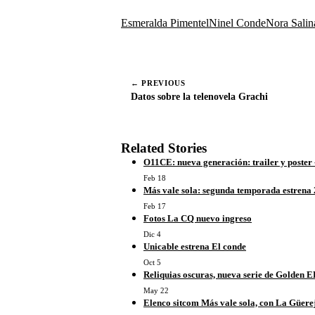
p
a
Esmeralda Pimentel
Ninel Conde
Nora Salin
r
t
i
r
e
← PREVIOUS
n
Datos sobre la telenovela Grachi
Related Stories
O11CE: nueva generación: trailer y poster 
Feb 18
Más vale sola: segunda temporada estrena 
Feb 17
Fotos La CQ nuevo ingreso
Dic 4
Unicable estrena El conde
Oct 5
Reliquias oscuras, nueva serie de Golden
May 22
Elenco sitcom Más vale sola, con La Güerej