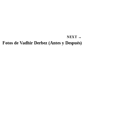
p
a
r
t
i
r
e
NEXT →
n
Fotos de Vadhir Derbez (Antes y Después)