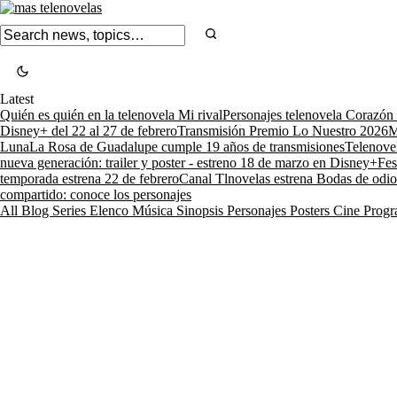
Latest
Quién es quién en la telenovela Mi rival
Personajes telenovela Corazón
Disney+ del 22 al 27 de febrero
Transmisión Premio Lo Nuestro 2026
M
Luna
La Rosa de Guadalupe cumple 19 años de transmisiones
Telenove
nueva generación: trailer y poster - estreno 18 de marzo en Disney+
Fes
temporada estrena 22 de febrero
Canal Tlnovelas estrena Bodas de odio
compartido: conoce los personajes
All
Blog
Series
Elenco
Música
Sinopsis
Personajes
Posters
Cine
Progr