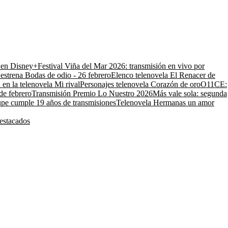
o en Disney+
Festival Viña del Mar 2026: transmisión en vivo por
estrena Bodas de odio - 26 febrero
Elenco telenovela El Renacer de
 en la telenovela Mi rival
Personajes telenovela Corazón de oro
O11CE:
de febrero
Transmisión Premio Lo Nuestro 2026
Más vale sola: segunda
pe cumple 19 años de transmisiones
Telenovela Hermanas un amor
estacados