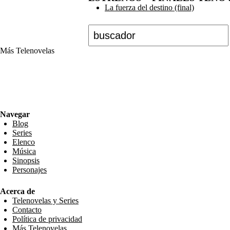
La fuerza del destino (final)
Buscar
Más Telenovelas
Preguntas y respuestas sobre telenovelas, elencos, avances, estrenos, protagonistas, noticias d
RSS Feed
Navegar
Blog
Series
Elenco
Música
Sinopsis
Personajes
Acerca de
Telenovelas y Series
Contacto
Política de privacidad
Más Telenovelas