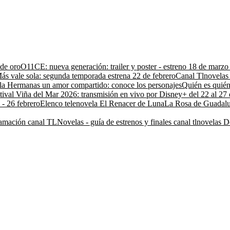
 de oro
O11CE: nueva generación: trailer y poster - estreno 18 de marz
ás vale sola: segunda temporada estrena 22 de febrero
Canal Tlnovelas 
la Hermanas un amor compartido: conoce los personajes
Quién es quién
tival Viña del Mar 2026: transmisión en vivo por Disney+ del 22 al 27 
 - 26 febrero
Elenco telenovela El Renacer de Luna
La Rosa de Guadalu
amación canal TLNovelas - guía de estrenos y finales canal tlnovelas
D