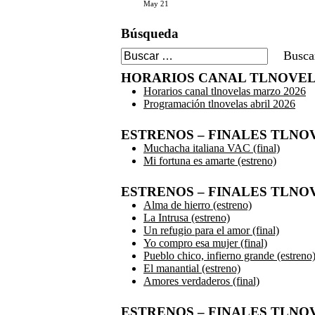
May 21
Búsqueda
Buscar:
HORARIOS CANAL TLNOVE
Horarios canal tlnovelas marzo 2026
Programación tlnovelas abril 2026
ESTRENOS – FINALES TLNOV
Muchacha italiana VAC (final)
Mi fortuna es amarte (estreno)
ESTRENOS – FINALES TLNO
Alma de hierro (estreno)
La Intrusa (estreno)
Un refugio para el amor (final)
Yo compro esa mujer (final)
Pueblo chico, infierno grande (estreno
El manantial (estreno)
Amores verdaderos (final)
ESTRENOS – FINALES TLNOV