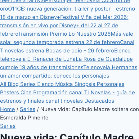
telenovela Mi rival
Personajes telenovela Corazón de
oro
O11CE: nueva generación: trailer y poster - estreno
18 de marzo en Disney+
Festival Viña del Mar 2026:
transmisión en vivo por Disney+ del 22 al 27 de
febrero
Transmisión Premio Lo Nuestro 2026
Más vale
sola: segunda temporada estrena 22 de febrero
Canal
Tlnovelas estrena Bodas de odio - 26 febrero
Elenco
telenovela El Renacer de Luna
La Rosa de Guadalupe
cumple 19 años de transmisiones
Telenovela Hermanas
un amor compartido: conoce los personajes
All
Blog
Series
Elenco
Música
Sinopsis
Personajes
Posters
Cine
Programación canal TLNovelas - guía de
estrenos y finales canal tlnovelas
Destacados
Home
/
Series
/
Nueva vida: Capítulo Madre soltera con
Esmeralda Pimentel
Series
Nueva vida: Capítulo Madre