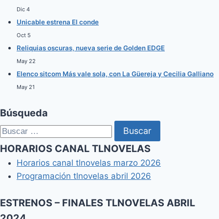
Dic 4
Unicable estrena El conde
Oct 5
Reliquias oscuras, nueva serie de Golden EDGE
May 22
Elenco sitcom Más vale sola, con La Güereja y Cecilia Galliano
May 21
Búsqueda
Buscar:
HORARIOS CANAL TLNOVELAS
Horarios canal tlnovelas marzo 2026
Programación tlnovelas abril 2026
ESTRENOS – FINALES TLNOVELAS ABRIL
2024