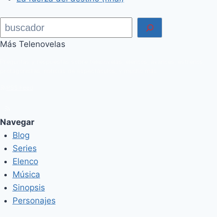
Buscar
Más Telenovelas
Preguntas y respuestas sobre telenovelas, elencos, avances, estrenos,
protagonistas, noticias de espectáculos, y mucho más.
RSS Feed
Navegar
Blog
Series
Elenco
Música
Sinopsis
Personajes