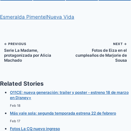
o
o
o
o
(
a
i
m
m
m
m
m
T
c
n
a
p
p
p
p
w
e
t
i
Esmeralda Pimentel
Nueva Vida
a
a
a
a
i
b
e
l
r
r
r
r
t
o
r
t
t
t
t
t
o
e
i
i
i
i
e
k
s
r
r
r
r
r
t
e
e
e
e
)
← PREVIOUS
NEXT →
n
n
n
n
Serie La Madame,
Fotos de Eiza en el
protagonizada por Alicia
cumpleaños de Marjorie de
Machado
Sousa
Related Stories
O11CE: nueva generación: trailer y poster - estreno 18 de marzo
en Disney+
Feb 18
Más vale sola: segunda temporada estrena 22 de febrero
Feb 17
Fotos La CQ nuevo ingreso