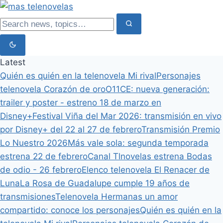
Latest
Quién es quién en la telenovela Mi rival
Personajes
telenovela Corazón de oro
O11CE: nueva generación:
trailer y poster - estreno 18 de marzo en
Disney+
Festival Viña del Mar 2026: transmisión en vivo
por Disney+ del 22 al 27 de febrero
Transmisión Premio
Lo Nuestro 2026
Más vale sola: segunda temporada
estrena 22 de febrero
Canal Tlnovelas estrena Bodas
de odio - 26 febrero
Elenco telenovela El Renacer de
Luna
La Rosa de Guadalupe cumple 19 años de
transmisiones
Telenovela Hermanas un amor
compartido: conoce los personajes
Quién es quién en la