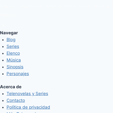
Preguntas y respuestas sobre telenovelas, elencos, avances, estrenos, pro
RSS Feed
Navegar
Blog
Series
Elenco
Música
Sinopsis
Personajes
Acerca de
Telenovelas y Series
Contacto
Política de privacidad