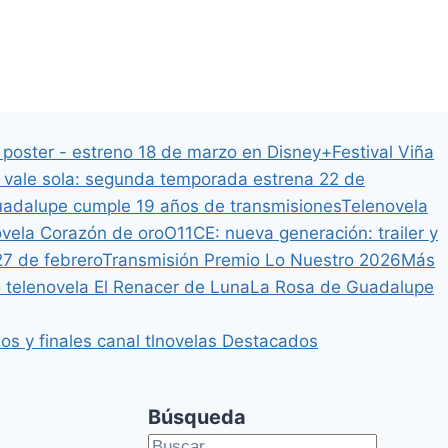
y poster - estreno 18 de marzo en Disney+
Festival Viña
vale sola: segunda temporada estrena 22 de
adalupe cumple 19 años de transmisiones
Telenovela
ovela Corazón de oro
O11CE: nueva generación: trailer y
27 de febrero
Transmisión Premio Lo Nuestro 2026
Más
 telenovela El Renacer de Luna
La Rosa de Guadalupe
s y finales canal tlnovelas
Destacados
Búsqueda
Buscar: