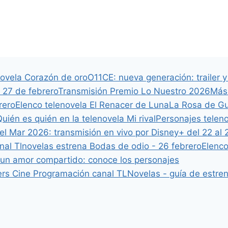
novela Corazón de oro
O11CE: nueva generación: trailer 
 27 de febrero
Transmisión Premio Lo Nuestro 2026
Más 
rero
Elenco telenovela El Renacer de Luna
La Rosa de Gu
uién es quién en la telenovela Mi rival
Personajes telen
del Mar 2026: transmisión en vivo por Disney+ del 22 al 
nal Tlnovelas estrena Bodas de odio - 26 febrero
Elenco
un amor compartido: conoce los personajes
ers
Cine
Programación canal TLNovelas - guía de estreno