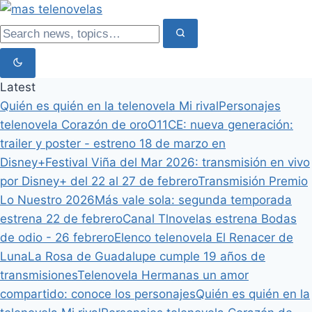
Latest
Quién es quién en la telenovela Mi rival
Personajes
telenovela Corazón de oro
O11CE: nueva generación:
trailer y poster - estreno 18 de marzo en
Disney+
Festival Viña del Mar 2026: transmisión en vivo
por Disney+ del 22 al 27 de febrero
Transmisión Premio
Lo Nuestro 2026
Más vale sola: segunda temporada
estrena 22 de febrero
Canal Tlnovelas estrena Bodas
de odio - 26 febrero
Elenco telenovela El Renacer de
Luna
La Rosa de Guadalupe cumple 19 años de
transmisiones
Telenovela Hermanas un amor
compartido: conoce los personajes
Quién es quién en la