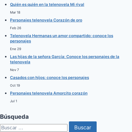
Quién es quién en la telenovela Mi rival
Mar 18
Personajes telenovela Corazón de oro
Feb 26
Telenovela Hermanas un amor compartido: conoce los
personajes
Ene 29
Las hijas de la señora García: Conoce los personajes de la
telenovela
Nov 7
Casados con hijos: conoce los personajes
Oct 19
Personajes telenovela Amorcito corazón
Jul 1
Búsqueda
Buscar: