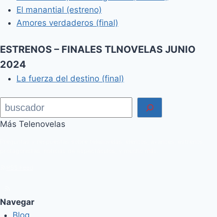
El manantial (estreno)
Amores verdaderos (final)
ESTRENOS – FINALES TLNOVELAS JUNIO
2024
La fuerza del destino (final)
Buscar
Más Telenovelas
Preguntas y respuestas sobre telenovelas, elencos, avances, estrenos,
protagonistas, noticias de espectáculos, y mucho más.
RSS Feed
Navegar
Blog