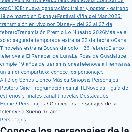
telenovela Mi rival
Personajes telenovela Corazón de
oro
O11CE: nueva generación: trailer y poster - estreno
18 de marzo en Disney+
Festival Viña del Mar 2026:
transmisión en vivo por Disney+ del 22 al 27 de
febrero
Transmisión Premio Lo Nuestro 2026
Más vale
sola: segunda temporada estrena 22 de febrero
Canal
Tlnovelas estrena Bodas de odio - 26 febrero
Elenco
telenovela El Renacer de Luna
La Rosa de Guadalupe
cumple 19 años de transmisiones
Telenovela Hermanas
un amor compartido: conoce los personajes
All
Blog
Series
Elenco
Música
Sinopsis
Personajes
Posters
Cine
Programación canal TLNovelas - guía de
estrenos y finales canal tlnovelas
Destacados
Home
/
Personajes
/
Conoce los personajes de la
telenovela Sueño de amor
Personajes
Conoce los personajes de la