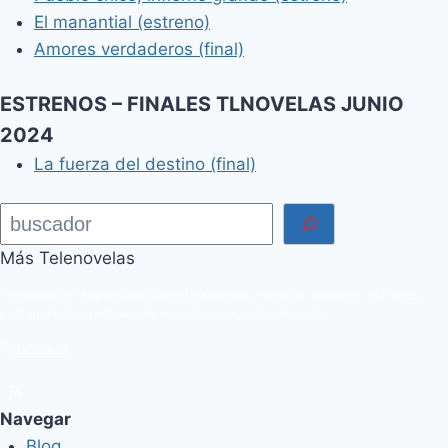
El manantial (estreno)
Amores verdaderos (final)
ESTRENOS – FINALES TLNOVELAS JUNIO
2024
La fuerza del destino (final)
Buscar
Más Telenovelas
Preguntas y respuestas sobre telenovelas, elencos, avances, estrenos,
protagonistas, noticias de espectáculos, y mucho más.
RSS Feed
Navegar
Blog