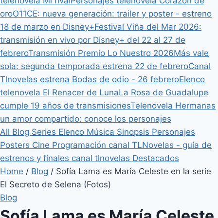
telenovela Mi rival
Personajes telenovela Corazón de
oro
O11CE: nueva generación: trailer y poster - estreno
18 de marzo en Disney+
Festival Viña del Mar 2026:
transmisión en vivo por Disney+ del 22 al 27 de
febrero
Transmisión Premio Lo Nuestro 2026
Más vale
sola: segunda temporada estrena 22 de febrero
Canal
Tlnovelas estrena Bodas de odio - 26 febrero
Elenco
telenovela El Renacer de Luna
La Rosa de Guadalupe
cumple 19 años de transmisiones
Telenovela Hermanas
un amor compartido: conoce los personajes
All
Blog
Series
Elenco
Música
Sinopsis
Personajes
Posters
Cine
Programación canal TLNovelas - guía de
estrenos y finales canal tlnovelas
Destacados
Home
/
Blog
/
Sofía Lama es María Celeste en la serie
El Secreto de Selena (Fotos)
Blog
Sofía Lama es María Celeste