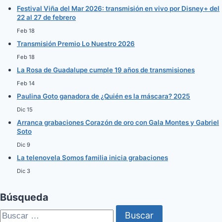
Festival Viña del Mar 2026: transmisión en vivo por Disney+ del
22 al 27 de febrero
Feb 18
Transmisión Premio Lo Nuestro 2026
Feb 18
La Rosa de Guadalupe cumple 19 años de transmisiones
Feb 14
Paulina Goto ganadora de ¿Quién es la máscara? 2025
Dic 15
Arranca grabaciones Corazón de oro con Gala Montes y Gabriel
Soto
Dic 9
La telenovela Somos familia inicia grabaciones
Dic 3
Búsqueda
Buscar: