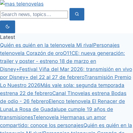
Latest
Quién es quién en la telenovela Mi rival
Personajes
telenovela Corazón de oro
O11CE: nueva generación:
trailer y poster - estreno 18 de marzo en
Disney+
Festival Viña del Mar 2026: transmisión en vivo
por Disney+ del 22 al 27 de febrero
Transmisión Premio
Lo Nuestro 2026
Más vale sola: segunda temporada
estrena 22 de febrero
Canal Tlnovelas estrena Bodas
de odio - 26 febrero
Elenco telenovela El Renacer de
Luna
La Rosa de Guadalupe cumple 19 años de
transmisiones
Telenovela Hermanas un amor
compartido: conoce los personajes
Quién es quién en la