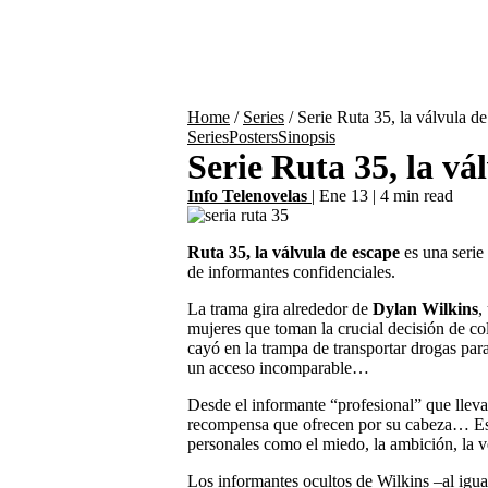
Home
/
Series
/
Serie Ruta 35, la válvula d
Series
Posters
Sinopsis
Serie Ruta 35, la vá
Info Telenovelas
|
Ene 13
|
4 min read
Ruta 35, la válvula de escape
es una serie
de informantes confidenciales.
La trama gira alrededor de
Dylan Wilkins
,
mujeres que toman la crucial decisión de co
cayó en la trampa de transportar drogas pa
un acceso incomparable…
Desde el informante “profesional” que llev
recompensa que ofrecen por su cabeza… Estos
personales como el miedo, la ambición, la v
Los informantes ocultos de Wilkins –al igua