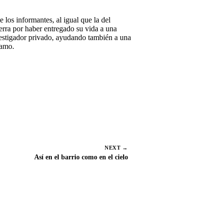
e los informantes, al igual que la del
ierra por haber entregado su vida a una
nvestigador privado, ayudando también a una
 amo.
C
Email
o
m
p
a
r
t
i
r
e
NEXT →
n
Así en el barrio como en el cielo