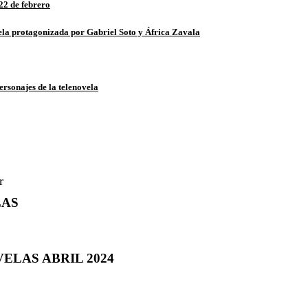
22 de febrero
vela protagonizada por Gabriel Soto y África Zavala
ersonajes de la telenovela
LAS
ELAS ABRIL 2024