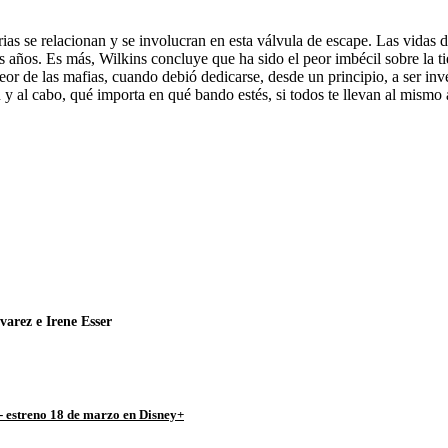
torias se relacionan y se involucran en esta válvula de escape. Las vidas d
los años. Es más, Wilkins concluye que ha sido el peor imbécil sobre la t
peor de las mafias, cuando debió dedicarse, desde un principio, a ser i
n y al cabo, qué importa en qué bando estés, si todos te llevan al mismo
C
C
Facebook
Pinterest
o
o
m
m
p
p
a
a
r
r
t
t
i
i
r
r
e
e
n
n
varez e Irene Esser
- estreno 18 de marzo en Disney+