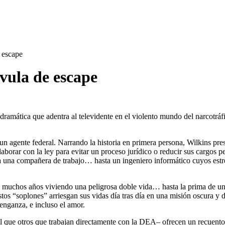
e escape
lvula de escape
 dramática que adentra al televidente en el violento mundo del narcotráf
 un agente federal. Narrando la historia en primera persona, Wilkins pr
laborar con la ley para evitar un proceso jurídico o reducir sus cargos
ra una compañera de trabajo… hasta un ingeniero informático cuyos estr
a muchos años viviendo una peligrosa doble vida… hasta la prima de un
 “soplones” arriesgan sus vidas día tras día en una misión oscura y di
enganza, e incluso el amor.
l que otros que trabajan directamente con la DEA– ofrecen un recuento 