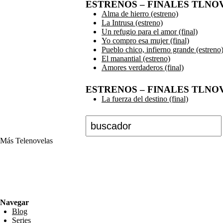
ESTRENOS – FINALES TLNO
Alma de hierro (estreno)
La Intrusa (estreno)
Un refugio para el amor (final)
Yo compro esa mujer (final)
Pueblo chico, infierno grande (estreno
El manantial (estreno)
Amores verdaderos (final)
ESTRENOS – FINALES TLNOV
La fuerza del destino (final)
Buscar
Más Telenovelas
Preguntas y respuestas sobre telenovelas, elencos, avances, estrenos, protagonistas, noticias d
RSS Feed
Navegar
Blog
Series