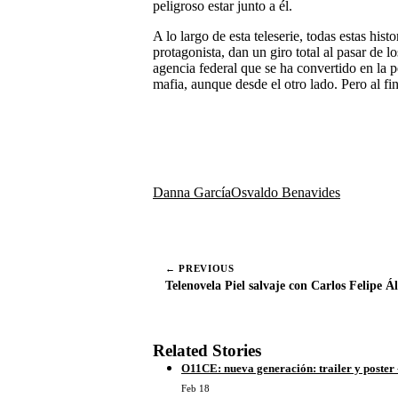
peligroso estar junto a él.
A lo largo de esta teleserie, todas estas his
protagonista, dan un giro total al pasar de 
agencia federal que se ha convertido en la 
mafia, aunque desde el otro lado. Pero al fi
C
X (Twitter)
o
m
p
a
Danna García
Osvaldo Benavides
r
t
i
r
e
← PREVIOUS
n
Telenovela Piel salvaje con Carlos Felipe Ál
Related Stories
O11CE: nueva generación: trailer y poster 
Feb 18