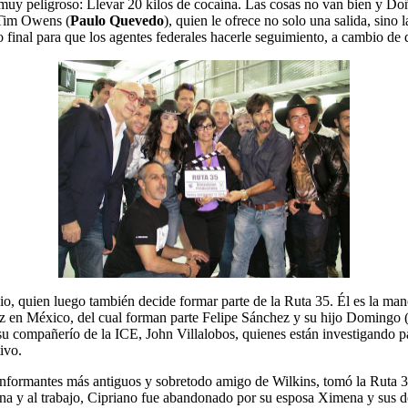
muy peligroso: Llevar 20 kilos de cocaína. Las cosas no van bien y Do
Tim Owens (
Paulo Quevedo
), quien le ofrece no solo una salida, sino 
o final para que los agentes federales hacerle seguimiento, a cambio de
o, quien luego también decide formar parte de la Ruta 35. Él es la man
iz en México, del cual forman parte Felipe Sánchez y su hijo Domingo 
u compañerío de la ICE, John Villalobos, quienes están investigando p
ivo.
 informantes más antiguos y sobretodo amigo de Wilkins, tomó la Ruta 3
lina y al trabajo, Cipriano fue abandonado por su esposa Ximena y sus d