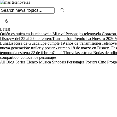
Latest
Quién es quién en la telenovela Mi rival
Personajes telenovela Corazón
Disney+ del 22 al 27 de febrero
Transmisión Premio Lo Nuestro 2026
M
Luna
La Rosa de Guadalupe cumple 19 años de transmisiones
Telenove
nueva generación: trailer y poster - estreno 18 de marzo en Disney+
Fes
temporada estrena 22 de febrero
Canal Tlnovelas estrena Bodas de odio
compartido: conoce los personajes
All
Blog
Series
Elenco
Música
Sinopsis
Personajes
Posters
Cine
Progr