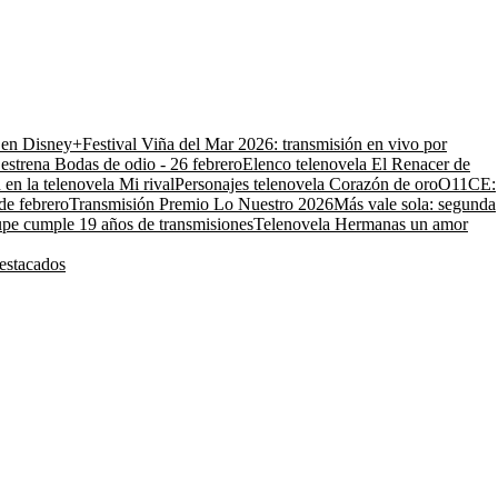
o en Disney+
Festival Viña del Mar 2026: transmisión en vivo por
estrena Bodas de odio - 26 febrero
Elenco telenovela El Renacer de
 en la telenovela Mi rival
Personajes telenovela Corazón de oro
O11CE:
de febrero
Transmisión Premio Lo Nuestro 2026
Más vale sola: segunda
pe cumple 19 años de transmisiones
Telenovela Hermanas un amor
estacados