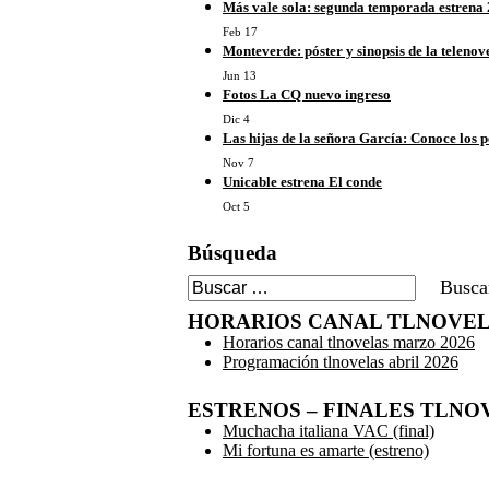
Más vale sola: segunda temporada estrena 
Feb 17
Monteverde: póster y sinopsis de la teleno
Jun 13
Fotos La CQ nuevo ingreso
Dic 4
Las hijas de la señora García: Conoce los p
Nov 7
Unicable estrena El conde
Oct 5
Búsqueda
Buscar:
HORARIOS CANAL TLNOVE
Horarios canal tlnovelas marzo 2026
Programación tlnovelas abril 2026
ESTRENOS – FINALES TLNOV
Muchacha italiana VAC (final)
Mi fortuna es amarte (estreno)