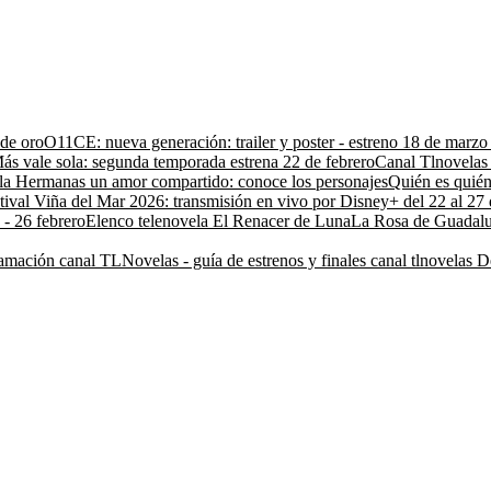
 de oro
O11CE: nueva generación: trailer y poster - estreno 18 de marz
ás vale sola: segunda temporada estrena 22 de febrero
Canal Tlnovelas 
la Hermanas un amor compartido: conoce los personajes
Quién es quién
tival Viña del Mar 2026: transmisión en vivo por Disney+ del 22 al 27 
 - 26 febrero
Elenco telenovela El Renacer de Luna
La Rosa de Guadalu
amación canal TLNovelas - guía de estrenos y finales canal tlnovelas
D