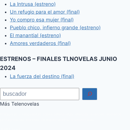
La Intrusa (estreno)
Un refugio para el amor (final)
Yo compro esa mujer (final)
Pueblo chico, infierno grande (estreno)
El manantial (estreno)
Amores verdaderos (final)
ESTRENOS – FINALES TLNOVELAS JUNIO
2024
La fuerza del destino (final)
Buscar
Más Telenovelas
Preguntas y respuestas sobre telenovelas, elencos, avances, estrenos,
protagonistas, noticias de espectáculos, y mucho más.
RSS Feed