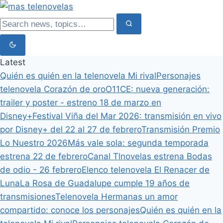
Latest
Quién es quién en la telenovela Mi rival
Personajes
telenovela Corazón de oro
O11CE: nueva generación:
trailer y poster - estreno 18 de marzo en
Disney+
Festival Viña del Mar 2026: transmisión en vivo
por Disney+ del 22 al 27 de febrero
Transmisión Premio
Lo Nuestro 2026
Más vale sola: segunda temporada
estrena 22 de febrero
Canal Tlnovelas estrena Bodas
de odio - 26 febrero
Elenco telenovela El Renacer de
Luna
La Rosa de Guadalupe cumple 19 años de
transmisiones
Telenovela Hermanas un amor
compartido: conoce los personajes
Quién es quién en la