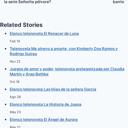
la serie Señorita pólvora?
barrio
Related Stories
Elenco telenovela El Renacer de Luna
Feb 14
Telenovela Me atrevo a amarte, con Kimberly Dos Ramos y
Rodrigo Guirao
Nov 22
Juegos de amor y poder, telenovela protagonizada por Claudia
Martín y Arap Bethke
Oct 18
Elenco telenovela Las hijas de la señora García
Ago 28
Elenco telenovela La Historia de Juana
May 23
Elenco telenovela El Ángel de Aurora
May 21