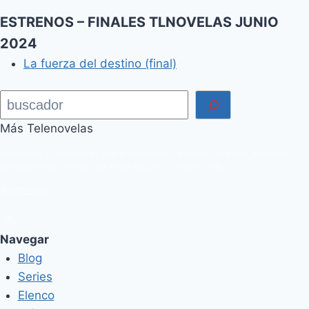
ESTRENOS – FINALES TLNOVELAS JUNIO
2024
La fuerza del destino (final)
Buscar
Más Telenovelas
Preguntas y respuestas sobre telenovelas, elencos, avances, estrenos,
protagonistas, noticias de espectáculos, y mucho más.
RSS Feed
Navegar
Blog
Series
Elenco