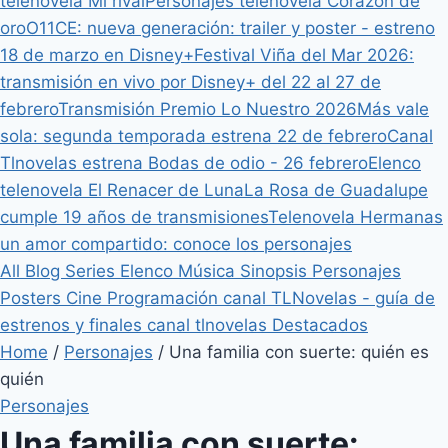
telenovela Mi rival
Personajes telenovela Corazón de
oro
O11CE: nueva generación: trailer y poster - estreno
18 de marzo en Disney+
Festival Viña del Mar 2026:
transmisión en vivo por Disney+ del 22 al 27 de
febrero
Transmisión Premio Lo Nuestro 2026
Más vale
sola: segunda temporada estrena 22 de febrero
Canal
Tlnovelas estrena Bodas de odio - 26 febrero
Elenco
telenovela El Renacer de Luna
La Rosa de Guadalupe
cumple 19 años de transmisiones
Telenovela Hermanas
un amor compartido: conoce los personajes
All
Blog
Series
Elenco
Música
Sinopsis
Personajes
Posters
Cine
Programación canal TLNovelas - guía de
estrenos y finales canal tlnovelas
Destacados
Home
/
Personajes
/
Una familia con suerte: quién es
quién
Personajes
Una familia con suerte: