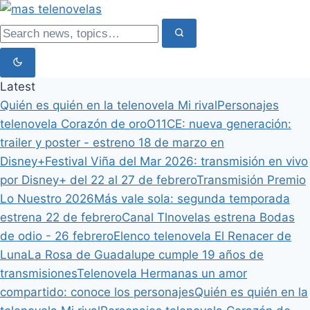
Latest
Quién es quién en la telenovela Mi rival
Personajes
telenovela Corazón de oro
O11CE: nueva generación:
trailer y poster - estreno 18 de marzo en
Disney+
Festival Viña del Mar 2026: transmisión en vivo
por Disney+ del 22 al 27 de febrero
Transmisión Premio
Lo Nuestro 2026
Más vale sola: segunda temporada
estrena 22 de febrero
Canal Tlnovelas estrena Bodas
de odio - 26 febrero
Elenco telenovela El Renacer de
Luna
La Rosa de Guadalupe cumple 19 años de
transmisiones
Telenovela Hermanas un amor
compartido: conoce los personajes
Quién es quién en la