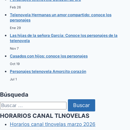
Feb 26
Telenovela Hermanas un amor compartido: conoce los
personajes
Ene 29
Las hijas de la señora García: Conoce los personajes de la
telenovela
Nov 7
Casados con hijos: conoce los personajes
Oct 19
Personajes telenovela Amorcito corazón
Jul 1
Búsqueda
Buscar:
HORARIOS CANAL TLNOVELAS
Horarios canal tlnovelas marzo 2026