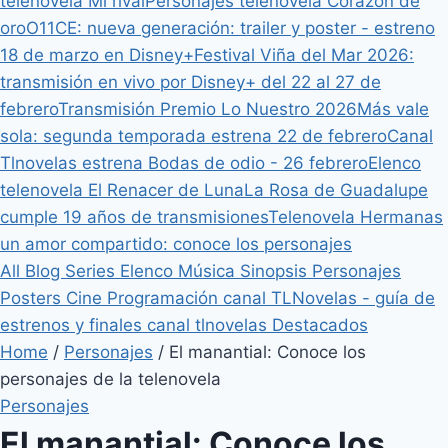
telenovela Mi rival
Personajes telenovela Corazón de
oro
O11CE: nueva generación: trailer y poster - estreno
18 de marzo en Disney+
Festival Viña del Mar 2026:
transmisión en vivo por Disney+ del 22 al 27 de
febrero
Transmisión Premio Lo Nuestro 2026
Más vale
sola: segunda temporada estrena 22 de febrero
Canal
Tlnovelas estrena Bodas de odio - 26 febrero
Elenco
telenovela El Renacer de Luna
La Rosa de Guadalupe
cumple 19 años de transmisiones
Telenovela Hermanas
un amor compartido: conoce los personajes
All
Blog
Series
Elenco
Música
Sinopsis
Personajes
Posters
Cine
Programación canal TLNovelas - guía de
estrenos y finales canal tlnovelas
Destacados
Home
/
Personajes
/
El manantial: Conoce los
personajes de la telenovela
Personajes
El manantial: Conoce los