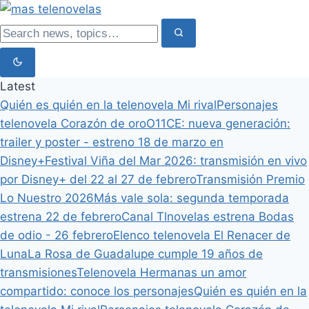
Latest
Quién es quién en la telenovela Mi rival
Personajes
telenovela Corazón de oro
O11CE: nueva generación:
trailer y poster - estreno 18 de marzo en
Disney+
Festival Viña del Mar 2026: transmisión en vivo
por Disney+ del 22 al 27 de febrero
Transmisión Premio
Lo Nuestro 2026
Más vale sola: segunda temporada
estrena 22 de febrero
Canal Tlnovelas estrena Bodas
de odio - 26 febrero
Elenco telenovela El Renacer de
Luna
La Rosa de Guadalupe cumple 19 años de
transmisiones
Telenovela Hermanas un amor
compartido: conoce los personajes
Quién es quién en la