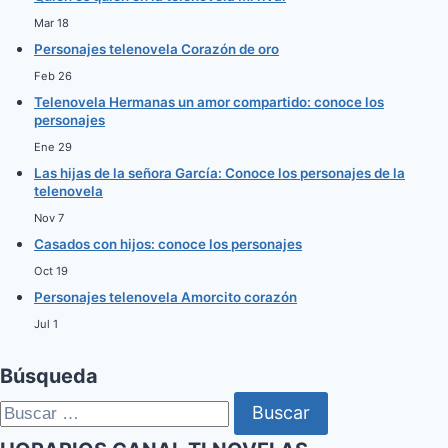
Mar 18
Personajes telenovela Corazón de oro
Feb 26
Telenovela Hermanas un amor compartido: conoce los
personajes
Ene 29
Las hijas de la señora García: Conoce los personajes de la
telenovela
Nov 7
Casados con hijos: conoce los personajes
Oct 19
Personajes telenovela Amorcito corazón
Jul 1
Búsqueda
Buscar: