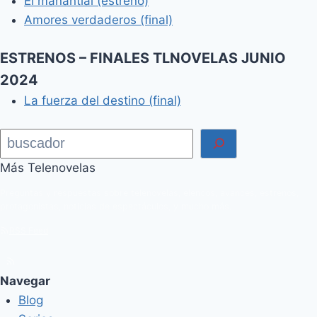
El manantial (estreno)
Amores verdaderos (final)
ESTRENOS – FINALES TLNOVELAS JUNIO
2024
La fuerza del destino (final)
Buscar
Más Telenovelas
Preguntas y respuestas sobre telenovelas, elencos, avances, estrenos,
protagonistas, noticias de espectáculos, y mucho más.
RSS Feed
Navegar
Blog