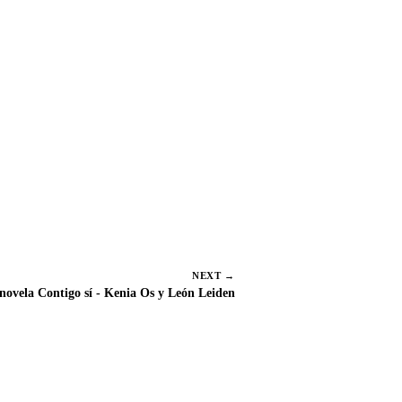
C
Email
o
m
p
a
r
t
i
r
e
NEXT →
n
novela Contigo sí - Kenia Os y León Leiden