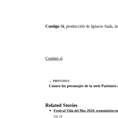
Contigo Sí
, producción de Ignacio Sada, ini
C
X (Twitter)
o
m
p
a
Contigo sí
r
t
i
r
e
← PREVIOUS
n
Conoce los personajes de la serie Parientes 
Related Stories
Festival Viña del Mar 2026: transmisión en
Feb 18