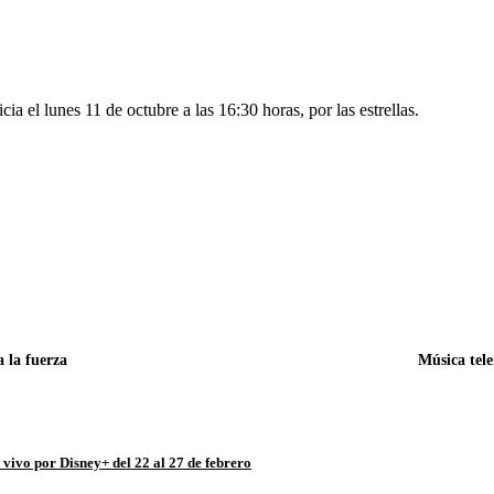
cia el lunes 11 de octubre a las 16:30 horas, por las estrellas.
C
C
Facebook
Pinterest
o
o
m
m
p
p
a
a
r
r
t
t
i
i
r
r
e
e
n
n
a la fuerza
Música tele
 vivo por Disney+ del 22 al 27 de febrero