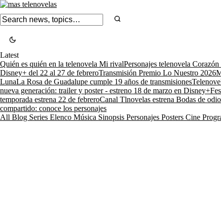
Latest
Quién es quién en la telenovela Mi rival
Personajes telenovela Corazón
Disney+ del 22 al 27 de febrero
Transmisión Premio Lo Nuestro 2026
M
Luna
La Rosa de Guadalupe cumple 19 años de transmisiones
Telenove
nueva generación: trailer y poster - estreno 18 de marzo en Disney+
Fes
temporada estrena 22 de febrero
Canal Tlnovelas estrena Bodas de odio
compartido: conoce los personajes
All
Blog
Series
Elenco
Música
Sinopsis
Personajes
Posters
Cine
Progr