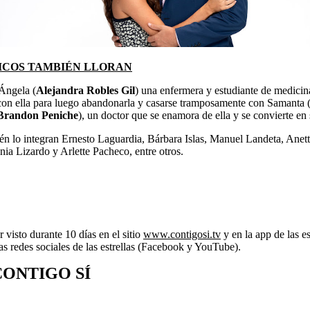
ICOS TAMBIÉN LLORAN
 Ángela (
Alejandra Robles Gil
) una enfermera y estudiante de medicin
 con ella para luego abandonarla y casarse tramposamente con Samanta 
Brandon Peniche
), un doctor que se enamora de ella y se convierte en 
n lo integran Ernesto Laguardia, Bárbara Islas, Manuel Landeta, Anett
ia Lizardo y Arlette Pacheco, entre otros.
 visto durante 10 días en el sitio
www.contigosi.tv
y en la app de las e
as redes sociales de las estrellas (Facebook y YouTube).
CONTIGO SÍ