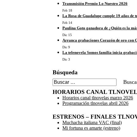
Transmisión Premio Lo Nuestro 2026
Feb 18
La Rosa de Guadalupe cumple 19 años de t
Feb 14
Paulina Goto ganadora de ¿Quién es la má
Dic 15
Arranca grabaciones Corazón de oro con G
Dic 9
La telenovela Somos familia inicia grabac
Dic 3
Búsqueda
Buscar:
HORARIOS CANAL TLNOVE
Horarios canal tlnovelas marzo 2026
Programación tlnovelas abril 2026
ESTRENOS – FINALES TLNOV
Muchacha italiana VAC (final)
Mi fortuna es amarte (estreno)