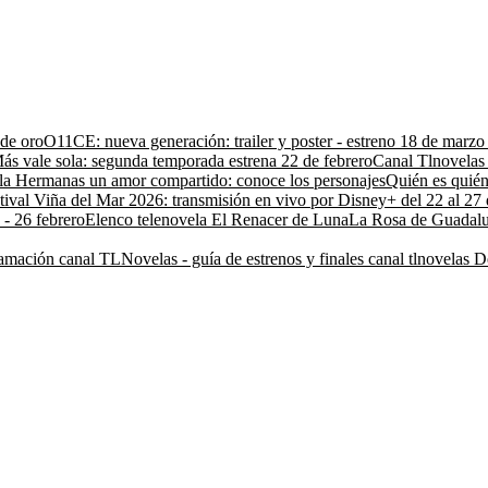
 de oro
O11CE: nueva generación: trailer y poster - estreno 18 de marz
ás vale sola: segunda temporada estrena 22 de febrero
Canal Tlnovelas 
la Hermanas un amor compartido: conoce los personajes
Quién es quién
tival Viña del Mar 2026: transmisión en vivo por Disney+ del 22 al 27 
 - 26 febrero
Elenco telenovela El Renacer de Luna
La Rosa de Guadalu
amación canal TLNovelas - guía de estrenos y finales canal tlnovelas
D