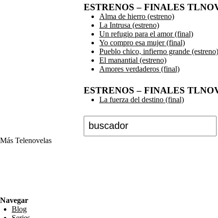
ESTRENOS – FINALES TLNO
Alma de hierro (estreno)
La Intrusa (estreno)
Un refugio para el amor (final)
Yo compro esa mujer (final)
Pueblo chico, infierno grande (estreno
El manantial (estreno)
Amores verdaderos (final)
ESTRENOS – FINALES TLNOV
La fuerza del destino (final)
Buscar
Más Telenovelas
Preguntas y respuestas sobre telenovelas, elencos, avances, estrenos, protagonistas, noticias d
RSS Feed
Navegar
Blog
Series