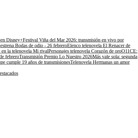
o en Disney+
Festival Viña del Mar 2026: transmisión en vivo por
estrena Bodas de odio - 26 febrero
Elenco telenovela El Renacer de
 en la telenovela Mi rival
Personajes telenovela Corazón de oro
O11CE:
de febrero
Transmisión Premio Lo Nuestro 2026
Más vale sola: segunda
pe cumple 19 años de transmisiones
Telenovela Hermanas un amor
estacados