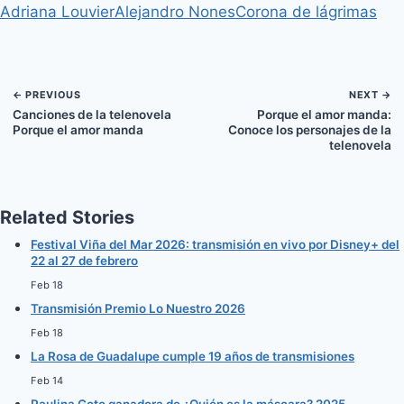
Adriana Louvier
Alejandro Nones
Corona de lágrimas
a
a
a
a
i
b
e
l
r
r
r
r
t
o
r
t
t
t
t
t
o
e
i
i
i
i
e
k
s
r
r
r
r
r
t
e
e
e
e
)
← PREVIOUS
NEXT →
n
n
n
n
Canciones de la telenovela
Porque el amor manda:
Porque el amor manda
Conoce los personajes de la
telenovela
Related Stories
Festival Viña del Mar 2026: transmisión en vivo por Disney+ del
22 al 27 de febrero
Feb 18
Transmisión Premio Lo Nuestro 2026
Feb 18
La Rosa de Guadalupe cumple 19 años de transmisiones
Feb 14