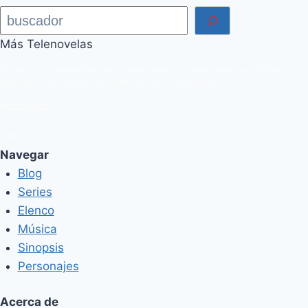
Buscar
Más Telenovelas
Preguntas y respuestas sobre telenovelas, elencos, avances, estrenos,
protagonistas, noticias de espectáculos, y mucho más.
RSS Feed
Navegar
Blog
Series
Elenco
Música
Sinopsis
Personajes
Acerca de