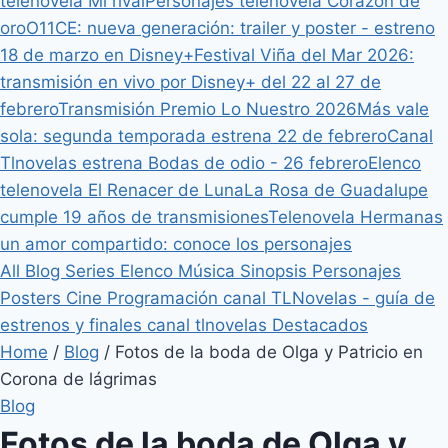
telenovela Mi rival
Personajes telenovela Corazón de
oro
O11CE: nueva generación: trailer y poster - estreno
18 de marzo en Disney+
Festival Viña del Mar 2026:
transmisión en vivo por Disney+ del 22 al 27 de
febrero
Transmisión Premio Lo Nuestro 2026
Más vale
sola: segunda temporada estrena 22 de febrero
Canal
Tlnovelas estrena Bodas de odio - 26 febrero
Elenco
telenovela El Renacer de Luna
La Rosa de Guadalupe
cumple 19 años de transmisiones
Telenovela Hermanas
un amor compartido: conoce los personajes
All
Blog
Series
Elenco
Música
Sinopsis
Personajes
Posters
Cine
Programación canal TLNovelas - guía de
estrenos y finales canal tlnovelas
Destacados
Home
/
Blog
/
Fotos de la boda de Olga y Patricio en
Corona de lágrimas
Blog
Fotos de la boda de Olga y