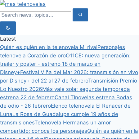
Latest
Quién es quién en la telenovela Mi rival
Personajes
telenovela Corazón de oro
O11CE: nueva generación:
trailer y poster - estreno 18 de marzo en
Disney+
Festival Viña del Mar 2026: transmisión en vivo
por Disney+ del 22 al 27 de febrero
Transmisión Premio
Lo Nuestro 2026
Más vale sola: segunda temporada
estrena 22 de febrero
Canal Tlnovelas estrena Bodas
de odio - 26 febrero
Elenco telenovela El Renacer de
Luna
La Rosa de Guadalupe cumple 19 años de
transmisiones
Telenovela Hermanas un amor
compartido: conoce los personajes
Quién es quién en la