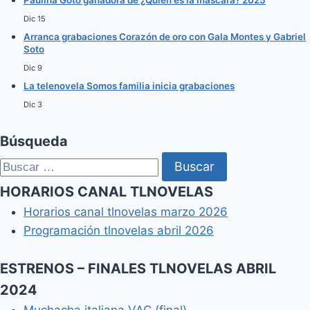
Paulina Goto ganadora de ¿Quién es la máscara? 2025
Dic 15
Arranca grabaciones Corazón de oro con Gala Montes y Gabriel
Soto
Dic 9
La telenovela Somos familia inicia grabaciones
Dic 3
Búsqueda
Buscar:
HORARIOS CANAL TLNOVELAS
Horarios canal tlnovelas marzo 2026
Programación tlnovelas abril 2026
ESTRENOS – FINALES TLNOVELAS ABRIL
2024
Muchacha italiana VAC (final)