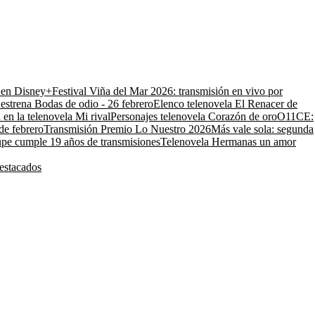
o en Disney+
Festival Viña del Mar 2026: transmisión en vivo por
estrena Bodas de odio - 26 febrero
Elenco telenovela El Renacer de
 en la telenovela Mi rival
Personajes telenovela Corazón de oro
O11CE:
de febrero
Transmisión Premio Lo Nuestro 2026
Más vale sola: segunda
pe cumple 19 años de transmisiones
Telenovela Hermanas un amor
estacados