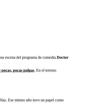
n una escena del programa de comedia
Doctor
 pocas, pocas pulgas
. En el terreno
n Díaz. Ese mismo año tuvo un papel como