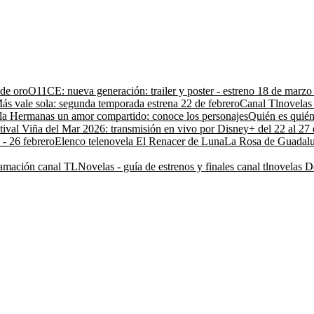
 de oro
O11CE: nueva generación: trailer y poster - estreno 18 de marz
ás vale sola: segunda temporada estrena 22 de febrero
Canal Tlnovelas 
la Hermanas un amor compartido: conoce los personajes
Quién es quién
tival Viña del Mar 2026: transmisión en vivo por Disney+ del 22 al 27 
 - 26 febrero
Elenco telenovela El Renacer de Luna
La Rosa de Guadalu
amación canal TLNovelas - guía de estrenos y finales canal tlnovelas
D