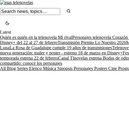
Latest
Quién es quién en la telenovela Mi rival
Personajes telenovela Corazón
Disney+ del 22 al 27 de febrero
Transmisión Premio Lo Nuestro 2026
M
Luna
La Rosa de Guadalupe cumple 19 años de transmisiones
Telenove
nueva generación: trailer y poster - estreno 18 de marzo en Disney+
Fes
temporada estrena 22 de febrero
Canal Tlnovelas estrena Bodas de odio
compartido: conoce los personajes
All
Blog
Series
Elenco
Música
Sinopsis
Personajes
Posters
Cine
Progr