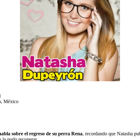
1
o, México
abla sobre el regreso de su perra Rena
, recordando que Natasha pub
 la pudo recuperar.