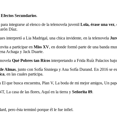
a
Efectos Secundarios
.
para integrarse al elenco de la telenovela juvenil
Lola, érase una vez
,
arón Díaz.
pues interpretó a Lia Madrigal, una chica invidente, en la telenovela
Jur
nvita a participar en
Miss XV
, en donde formó parte de una banda mus
na Achaga y Jack Duarte.
enovela
Qué Pobres tan Ricos
interpretando a Frida Ruíz Palacios ba
de Almas
, junto con Sofía Sisniega y Ana Sofía Durand. En 2016 se es
ica
, en las cuales participa.
son El que busca encuentra, Plan V, La boda de mi mejor amigos, Un pap
T, La casa de las flores, Aquí en la tierra y
Señorita 89
.
rd, pero ésta terminó porque él le fue infiel.